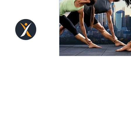
Cours collectif
fitness, pilates, body-balan
body-pump, stretching, g