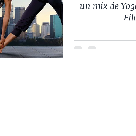
un mix de Yoga
Pil
s
Musculation
ce,
Cardio-Training
ym