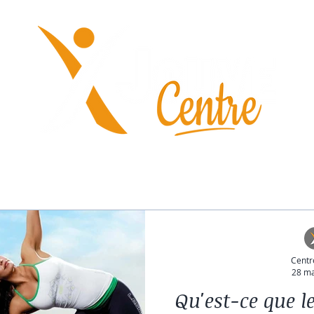
scu-Cardio
Horaires-Tarifs
Contact
His
Centr
28 ma
Qu'est-ce que l