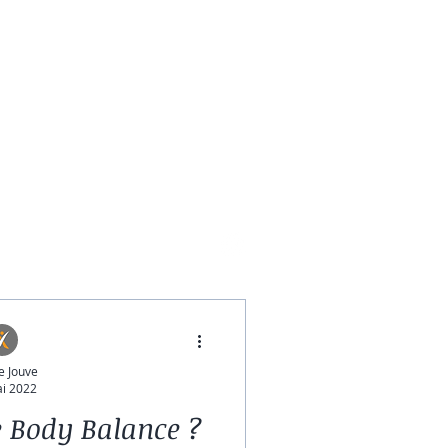
toire
Blog
e Jouve
i 2022
e Body Balance ?